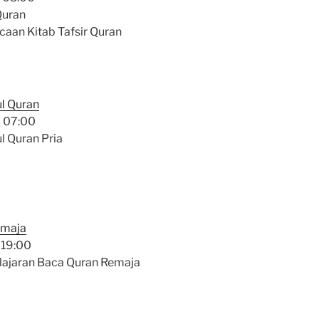
Quran
aan Kitab Tafsir Quran
ul Quran
-
07:00
l Quran Pria
emaja
-
19:00
ajaran Baca Quran Remaja