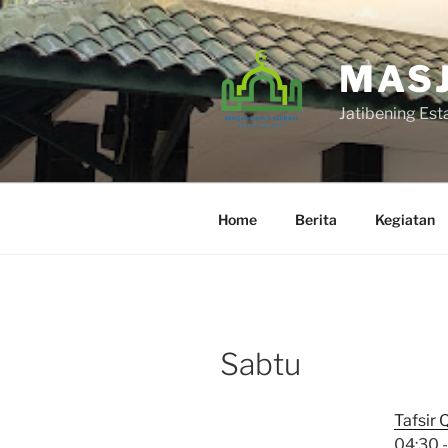
Skip
to
content
MASJ
Jatibening Est
Home
Berita
Kegiatan
Sabtu
Tafsir 
04:30