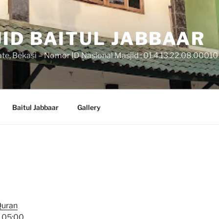
ID BAITUL JABBAAR
ate, Bekasi – Nomor ID Nasional Masjid : 01.4.13.22.08.00010
Baitul Jabbaar
Gallery
Quran
-
05:00