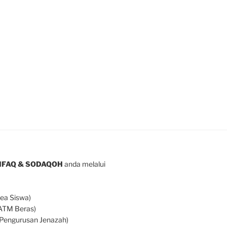
INFAQ & SODAQOH
anda melalui
ea Siswa)
(ATM Beras)
 Pengurusan Jenazah)