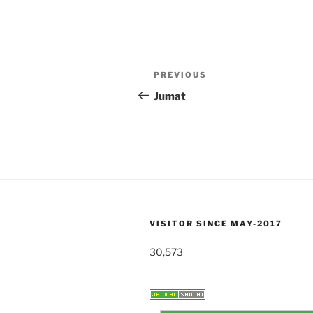
Post
Previous
PREVIOUS
navigation
Post
Jumat
VISITOR SINCE MAY-2017
30,573